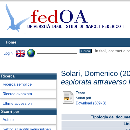
Home
in titoli, abstract e 
Login
Solari, Domenico
(2
Ricerca
esplorata attraverso i
Ricerca semplice
Testo
Ricerca avanzata
Solari.pdf
Download (389kB)
Ultime accessioni
Scorri per
Tipologia del docume
Autore
Lin
Settori scientifico-disciplinari