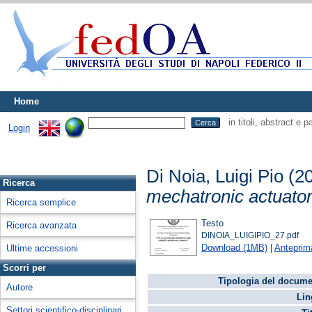
Home
in titoli, abstract e 
Login
Di Noia, Luigi Pio
(2
Ricerca
mechatronic actuator
Ricerca semplice
Testo
Ricerca avanzata
DINOIA_LUIGIPIO_27.pdf
Download (1MB)
|
Anteprim
Ultime accessioni
Scorri per
Tipologia del docume
Autore
Lin
Settori scientifico-disciplinari