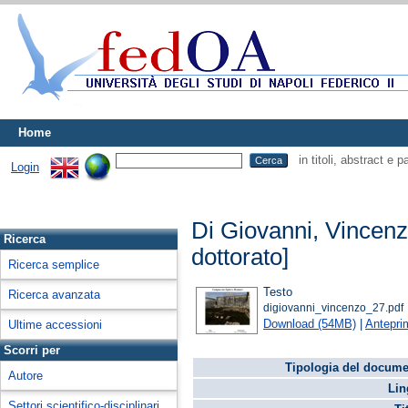
Home
in titoli, abstract e 
Login
Di Giovanni, Vincen
Ricerca
dottorato]
Ricerca semplice
Testo
Ricerca avanzata
digiovanni_vincenzo_27.pdf
Download (54MB)
|
Antepri
Ultime accessioni
Scorri per
Tipologia del docume
Autore
Lin
Settori scientifico-disciplinari