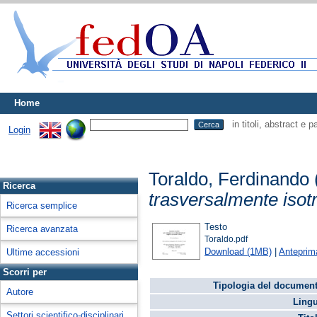
Home
in titoli, abstract e 
Login
Toraldo, Ferdinando
Ricerca
trasversalmente isotro
Ricerca semplice
Testo
Ricerca avanzata
Toraldo.pdf
Download (1MB)
|
Anteprim
Ultime accessioni
Scorri per
Tipologia del document
Autore
Lingu
Settori scientifico-disciplinari