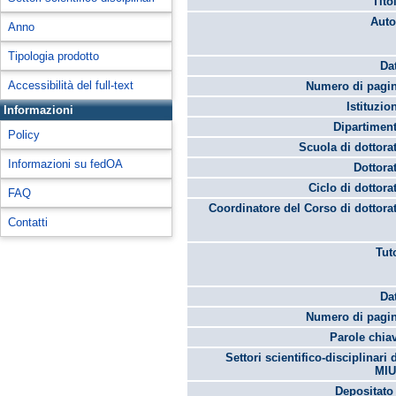
Tito
Auto
Anno
Tipologia prodotto
Da
Accessibilità del full-text
Numero di pagin
Istituzio
Informazioni
Dipartimen
Policy
Scuola di dottora
Informazioni su fedOA
Dottora
Ciclo di dottora
FAQ
Coordinatore del Corso di dottora
Contatti
Tut
Da
Numero di pagin
Parole chia
Settori scientifico-disciplinari 
MIU
Depositato 