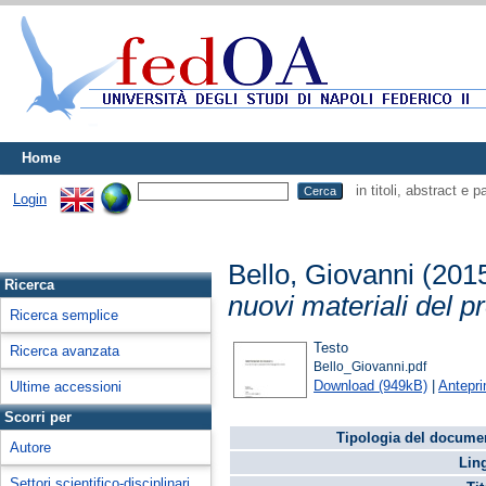
Home
in titoli, abstract e 
Login
Bello, Giovanni
(201
Ricerca
nuovi materiali del p
Ricerca semplice
Testo
Ricerca avanzata
Bello_Giovanni.pdf
Download (949kB)
|
Antepr
Ultime accessioni
Scorri per
Tipologia del docume
Autore
Lin
Settori scientifico-disciplinari