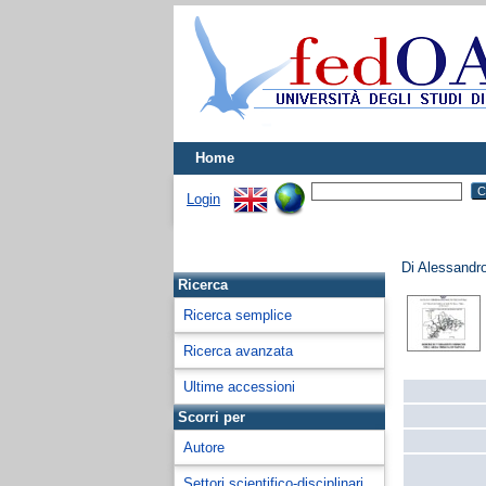
Home
Login
Di Alessandro
Ricerca
Ricerca semplice
Ricerca avanzata
Ultime accessioni
Scorri per
Autore
Settori scientifico-disciplinari