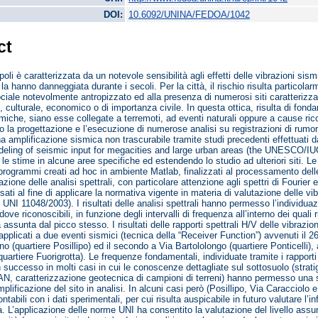
DOI:
10.6092/UNINA/FEDOA/1042
ct
apoli è caratterizzata da un notevole sensibilità agli effetti delle vibrazioni s
la hanno danneggiata durante i secoli. Per la città, il rischio risulta particola
ciale notevolmente antropizzato ed alla presenza di numerosi siti caratterizzat
o, culturale, economico o di importanza civile. In questa ottica, risulta di fon
miche, siano esse collegate a terremoti, ad eventi naturali oppure a cause ricond
to la progettazione e l’esecuzione di numerose analisi su registrazioni di rumore
na amplificazione sismica non trascurabile tramite studi precedenti effettuati d
deling of seismic input for megacities and large urban areas (the UNESCO/IUG
e stime in alcune aree specifiche ed estendendo lo studio ad ulteriori siti. L
programmi creati ad hoc in ambiente Matlab, finalizzati al processamento dell
zione delle analisi spettrali, con particolare attenzione agli spettri di Fourier e
ti al fine di applicare la normativa vigente in materia di valutazione delle vib
UNI 11048/2003). I risultati delle analisi spettrali hanno permesso l’individua
ove riconoscibili, in funzione degli intervalli di frequenza all’interno dei quali 
assunta dal picco stesso. I risultati delle rapporti spettrali H/V delle vibrazion
applicati a due eventi sismici (tecnica della “Receiver Function”) avvenuti il 26/
no (quartiere Posillipo) ed il secondo a Via Bartololongo (quartiere Ponticelli),
uartiere Fuorigrotta). Le frequenze fondamentali, individuate tramite i rapporti
 successo in molti casi in cui le conoscenze dettagliate sul sottosuolo (stratig
N, caratterizzazione geotecnica di campioni di terreni) hanno permesso una
mplificazione del sito in analisi. In alcuni casi però (Posillipo, Via Caracciolo
rontabili con i dati sperimentali, per cui risulta auspicabile in futuro valutare l’in
a. L’applicazione delle norme UNI ha consentito la valutazione del livello assun