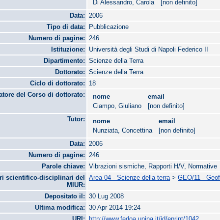
Di Alessandro, Carola
[non definito]
Data:
2006
Tipo di data:
Pubblicazione
Numero di pagine:
246
Istituzione:
Università degli Studi di Napoli Federico II
Dipartimento:
Scienze della Terra
Dottorato:
Scienze della Terra
Ciclo di dottorato:
18
tore del Corso di dottorato:
nome
email
Ciampo, Giuliano
[non definito]
Tutor:
nome
email
Nunziata, Concettina
[non definito]
Data:
2006
Numero di pagine:
246
Parole chiave:
Vibrazioni sismiche, Rapporti H/V, Normative
ri scientifico-disciplinari del
Area 04 - Scienze della terra
>
GEO/11 - Geofi
MIUR:
Depositato il:
30 Lug 2008
Ultima modifica:
30 Apr 2014 19:24
URI:
http://www.fedoa.unina.it/id/eprint/1042