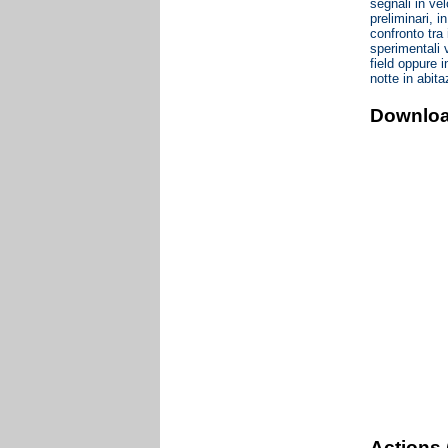
segnali in vel
preliminari, 
confronto tra 
sperimentali v
field oppure i
notte in abita
Downlo
Actions 