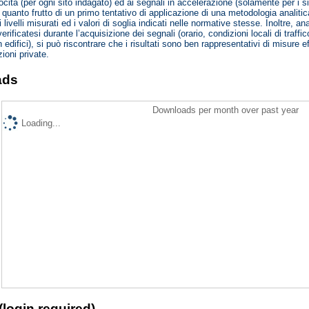
ocità (per ogni sito indagato) ed ai segnali in accelerazione (solamente per i siti 
in quanto frutto di un primo tentativo di applicazione di una metodologia analit
i livelli misurati ed i valori di soglia indicati nelle normative stesse. Inoltre, an
erificatesi durante l’acquisizione dei segnali (orario, condizioni locali di traff
n edifici), si può riscontrare che i risultati sono ben rappresentativi di misure ef
zioni private.
ads
Downloads per month over past year
Loading...
(login required)