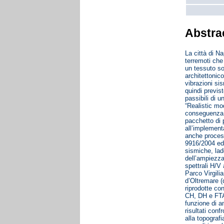
Abstra
La città di N
terremoti che 
un tessuto so
architettonic
vibrazioni sis
quindi previs
passibili di u
“Realistic mo
conseguenza l
pacchetto di 
all’implementa
anche processa
9916/2004 ed 
sismiche, ladd
dell’ampiezza 
spettrali H/V 
Parco Virgilia
d’Oltremare (q
riprodotte con
CH, DH e FTA
funzione di a
risultati conf
alla topografi