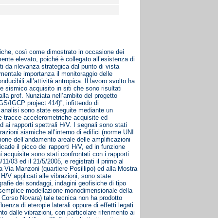
ismiche, così come dimostrato in occasione dei
rmente elevato, poiché è collegato all’esistenza di
i da rilevanza strategica dal punto di vista
damentale importanza il monitoraggio delle
ucibili all’attività antropica. Il lavoro svolto ha
 sismico acquisito in siti che sono risultati
alla prof. Nunziata nell’ambito del progetto
S/IGCP project 414)”, infittendo di
e analisi sono state eseguite mediante un
e tracce accelerometriche acquisite ed
d ai rapporti spettrali H/V. I segnali sono stati
razioni sismiche all’interno di edifici (norme UNI
zione dell’andamento areale delle amplificazioni
ricade il picco dei rapporti H/V, ed in funzione
i acquisite sono stati confrontati con i rapporti
11/03 ed il 21/5/2005, e registrati il primo al
 a Via Manzoni (quartiere Posillipo) ed alla Mostra
 H/V applicati alle vibrazioni, sono state
rafie dei sondaggi, indagini geofisiche di tipo
 semplice modellazione monodimensionale della
 e Corso Novara) tale tecnica non ha prodotto
fluenza di eteropie laterali oppure di effetti legati
to dalle vibrazioni, con particolare riferimento ai