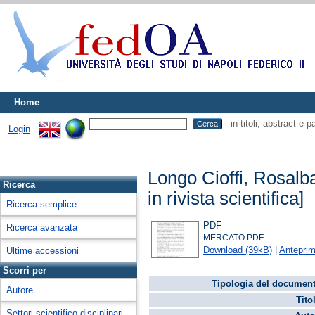
Home
in titoli, abstract e 
Login
Longo Cioffi, Rosalb
Ricerca
in rivista scientifica]
Ricerca semplice
PDF
Ricerca avanzata
MERCATO.PDF
Download (39kB)
|
Antepri
Ultime accessioni
Scorri per
Tipologia del document
Autore
Tito
Settori scientifico-disciplinari