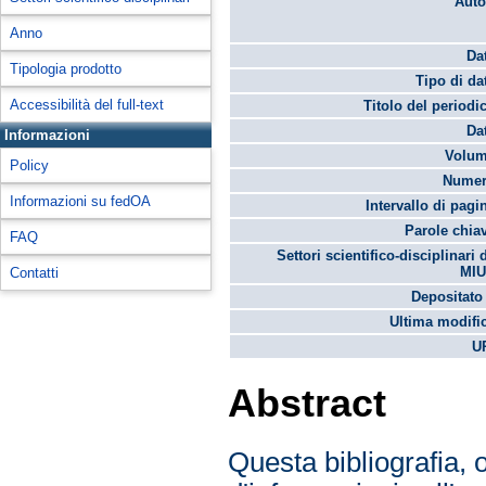
Auto
Anno
Da
Tipologia prodotto
Tipo di da
Accessibilità del full-text
Titolo del periodi
Da
Informazioni
Volum
Policy
Numer
Informazioni su fedOA
Intervallo di pagi
Parole chia
FAQ
Settori scientifico-disciplinari 
MIU
Contatti
Depositato 
Ultima modifi
U
Abstract
Questa bibliografia, 