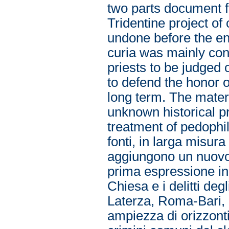
two parts document f
Tridentine project o
undone before the en
curia was mainly conc
priests to be judged 
to defend the honor o
long term. The mater
unknown historical pr
treatment of pedophile
fonti, in larga misu
aggiungono un nuovo t
prima espressione in 
Chiesa e i delitti degl
Laterza, Roma-Bari, 
ampiezza di orizzonti 