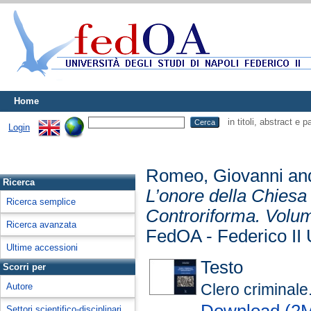
Home
in titoli, abstract e 
Login
Romeo, Giovanni
an
Ricerca
L’onore della Chiesa e 
Ricerca semplice
Controriforma. Volum
Ricerca avanzata
FedOA - Federico II 
Ultime accessioni
Testo
Scorri per
Clero criminale
Autore
Download (2
Settori scientifico-disciplinari