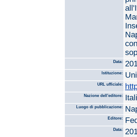
all
Man
Ins
Nap
con
sop
Data:
20
Istituzione:
Uni
URL ufficiale:
htt
Nazione dell'editore:
Ital
Luogo di pubblicazione:
Nap
Editore:
Fed
Data:
20