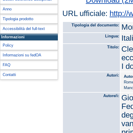
Anno
URL ufficiale:
http:/
Tipologia prodotto
Tipologia del documento:
Mon
Accessibilità del full-text
Lingua:
Ita
Informazioni
Policy
Titolo:
Cle
Informazioni su fedOA
ecc
I d
FAQ
Contatti
Autori:
Auto
Rome
Manc
Autore/i:
Gio
Fed
deg
van
pri