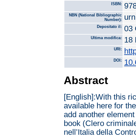
ISBN:
978
NBN (National Bibliographic
urn
Number):
Depositato il:
03 
Ultima modifica:
18 
URI:
htt
DOI:
10.
Abstract
[English]:With this r
available here for t
add another element t
book (Clero criminale.
nell’Italia della Con