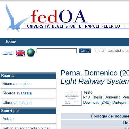
Home
in titoli, abstract e 
Login
Perna, Domenico
(2
Ricerca
Light Railway Syste
Ricerca semplice
Testo
Ricerca avanzata
PhD_Thesis_Domenico_Pern
Download (2MB)
|
Anteprim
Ultime accessioni
Scorri per
Tipologia del docume
Autore
Lin
Settori scientifico-disciplinari