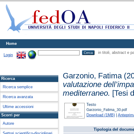
Home
in titoli, abstract e 
Login
Garzonio, Fatima
(2
Ricerca
valutazione dell’imp
Ricerca semplice
mediterraneo.
[Tesi d
Ricerca avanzata
Testo
Ultime accessioni
Garzonio_Fatima_30.pdf
Download (1MB)
|
Anteprim
Scorri per
Autore
Tipologia del docume
Settori scientifico-disciplinari