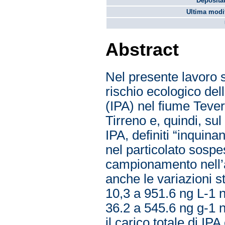
Depositat
Ultima modif
Abstract
Nel presente lavoro so
rischio ecologico del
(IPA) nel fiume Teve
Tirreno e, quindi, su
IPA, definiti “inquina
nel particolato sospe
campionamento nell’a
anche le variazioni st
10,3 a 951.6 ng L-1
36.2 a 545.6 ng g-1 n
il carico totale di IP