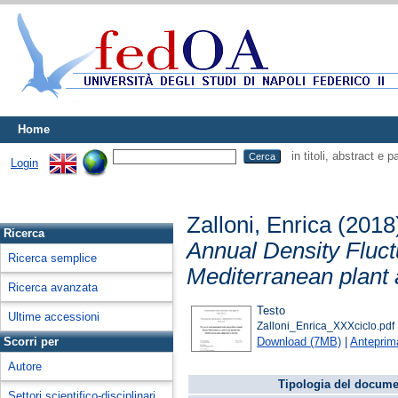
Home
in titoli, abstract e 
Login
Zalloni, Enrica
(2018
Ricerca
Annual Density Fluctu
Ricerca semplice
Mediterranean plant 
Ricerca avanzata
Testo
Ultime accessioni
Zalloni_Enrica_XXXciclo.pdf
Download (7MB)
|
Anteprim
Scorri per
Autore
Tipologia del docume
Settori scientifico-disciplinari