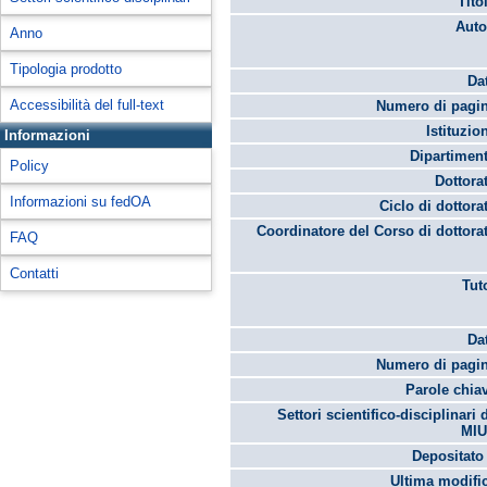
Tito
Auto
Anno
Tipologia prodotto
Da
Accessibilità del full-text
Numero di pagin
Istituzio
Informazioni
Dipartimen
Policy
Dottora
Informazioni su fedOA
Ciclo di dottora
Coordinatore del Corso di dottora
FAQ
Contatti
Tut
Da
Numero di pagin
Parole chia
Settori scientifico-disciplinari 
MIU
Depositato 
Ultima modifi