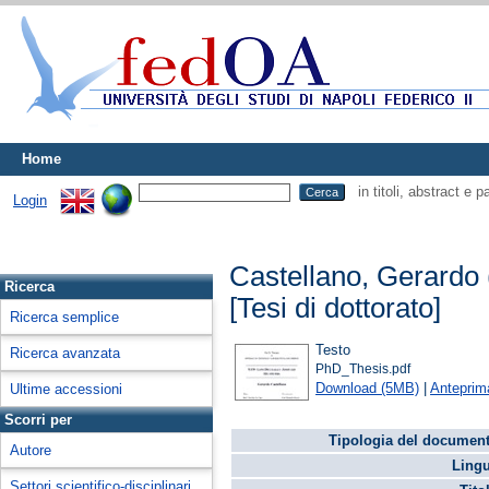
Home
in titoli, abstract e 
Login
Castellano, Gerardo
Ricerca
[Tesi di dottorato]
Ricerca semplice
Testo
Ricerca avanzata
PhD_Thesis.pdf
Download (5MB)
|
Anteprim
Ultime accessioni
Scorri per
Tipologia del document
Autore
Lingu
Settori scientifico-disciplinari