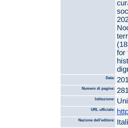
cur
soc
202
Noc
ter
(18
for
his
dig
Data:
20
Numero di pagine:
28
Istituzione:
Uni
URL ufficiale:
htt
Nazione dell'editore:
Ital