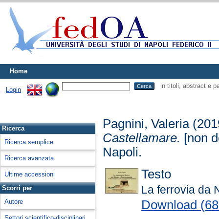
Home
in titoli, abstract e 
Login
Pagnini, Valeria
(201
Ricerca
Castellamare.
[non de
Ricerca semplice
Napoli.
Ricerca avanzata
Testo
Ultime accessioni
La ferrovia da 
Scorri per
Download (6
Autore
Settori scientifico-disciplinari