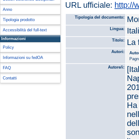
URL ufficiale:
http:/
Anno
Tipologia del documento:
Mon
Tipologia prodotto
Lingua:
Ita
Accessibilità del full-text
Informazioni
Titolo:
La 
Policy
Autori:
Auto
Informazioni su fedOA
Pagni
Autore/i:
[It
FAQ
Nap
Contatti
201
pre
Ha 
nel
del
son