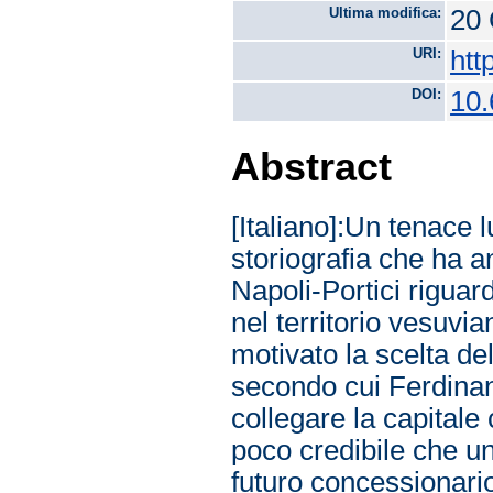
Ultima modifica:
20 
URI:
htt
DOI:
10.
Abstract
[Italiano]:Un tenace
storiografia che ha an
Napoli-Portici riguar
nel territorio vesuvian
motivato la scelta de
secondo cui Ferdinan
collegare la capitale 
poco credibile che u
futuro concessionario