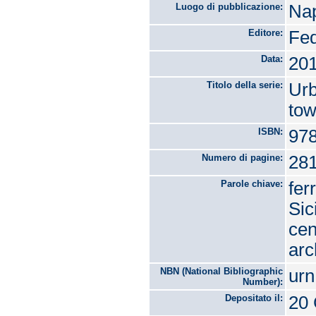
Luogo di pubblicazione:
Nap
Editore:
Fed
Data:
20
Titolo della serie:
Urb
tow
ISBN:
978
Numero di pagine:
28
Parole chiave:
fer
Sic
cen
arc
NBN (National Bibliographic
urn
Number):
Depositato il:
20 