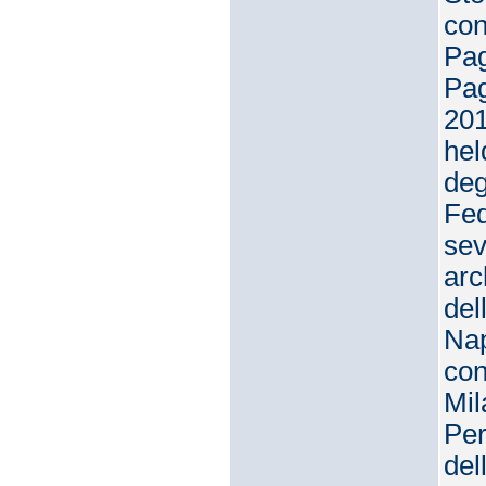
con
Pag
Pag
201
hel
deg
Fed
sev
arc
del
Nap
con
Mil
Per
del