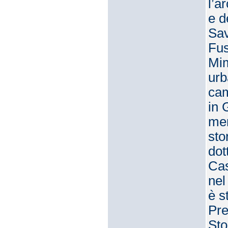
l’a
e d
Sav
Fus
Mim
urb
cam
in 
mem
sto
dot
Cas
nel
è s
Pre
Sto