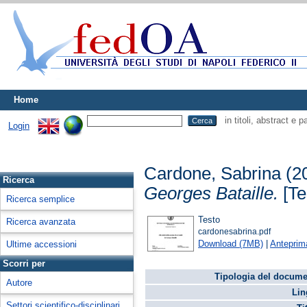
Home
in titoli, abstract e 
Login
Cardone, Sabrina
(2
Ricerca
Georges Bataille.
[Te
Ricerca semplice
Testo
Ricerca avanzata
cardonesabrina.pdf
Download (7MB)
|
Anteprim
Ultime accessioni
Scorri per
Tipologia del docume
Autore
Lin
Settori scientifico-disciplinari