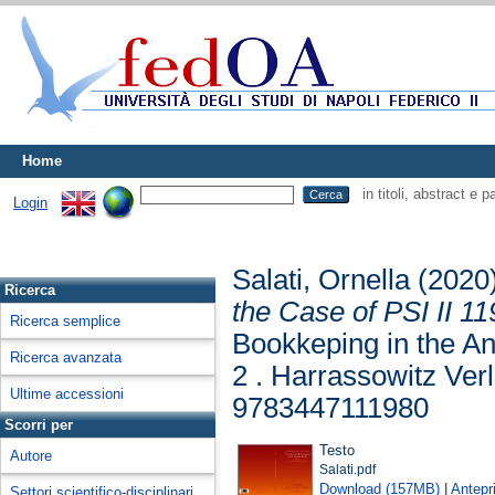
Home
in titoli, abstract e 
Login
Salati, Ornella
(2020
Ricerca
the Case of PSI II 1
Ricerca semplice
Bookkeping in the Anc
Ricerca avanzata
2 . Harrassowitz Ver
Ultime accessioni
9783447111980
Scorri per
Testo
Autore
Salati.pdf
Download (157MB)
|
Antepr
Settori scientifico-disciplinari