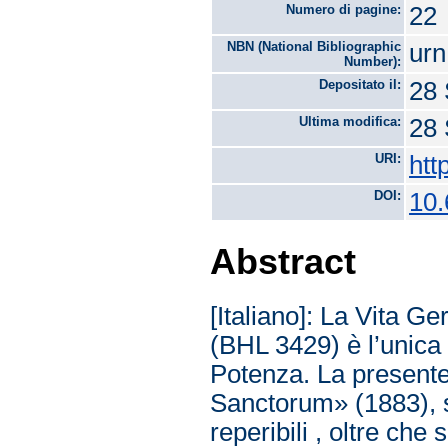
Numero di pagine:
22
NBN (National Bibliographic
urn
Number):
Depositato il:
28 
Ultima modifica:
28 
URI:
htt
DOI:
10.
Abstract
[Italiano]: La Vita G
(BHL 3429) è l’unica 
Potenza. La presente 
Sanctorum» (1883), si
reperibili , oltre che