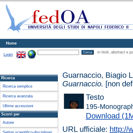
Home
in titoli, abstract e 
Login
Guarnaccio, Biagio 
Ricerca
Guarnaccio.
[non def
Ricerca semplice
Testo
Ricerca avanzata
195-Monograph
Ultime accessioni
Download (1
Scorri per
Autore
URL ufficiale:
http:/
Settori scientifico-disciplinari