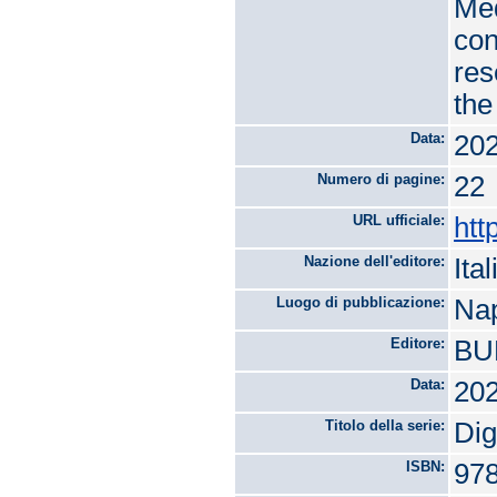
Med
con
res
the
Data:
20
Numero di pagine:
22
URL ufficiale:
htt
Nazione dell'editore:
Ital
Luogo di pubblicazione:
Nap
Editore:
BUP
Data:
20
Titolo della serie:
Dig
ISBN:
978