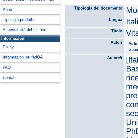
Tipologia del documento:
Mon
Anno
Tipologia prodotto
Lingua:
Ita
Accessibilità del full-text
Titolo:
Vit
Informazioni
Autori:
Auto
Policy
Guar
Informazioni su fedOA
Autore/i:
[It
Bas
FAQ
ric
Contatti
med
pre
con
sec
Uni
PhD