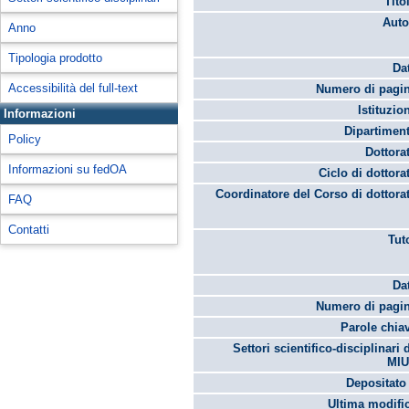
Tito
Auto
Anno
Tipologia prodotto
Da
Accessibilità del full-text
Numero di pagin
Istituzio
Informazioni
Dipartimen
Policy
Dottora
Informazioni su fedOA
Ciclo di dottora
Coordinatore del Corso di dottora
FAQ
Contatti
Tut
Da
Numero di pagin
Parole chia
Settori scientifico-disciplinari 
MIU
Depositato 
Ultima modifi