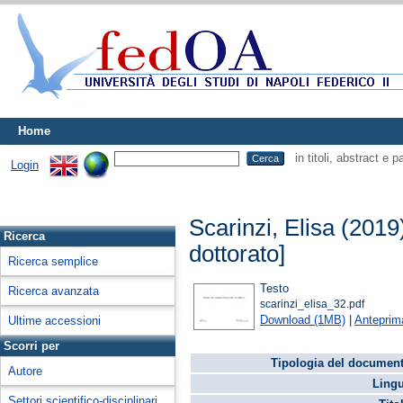
Home
in titoli, abstract e 
Login
Scarinzi, Elisa
(2019
Ricerca
dottorato]
Ricerca semplice
Testo
Ricerca avanzata
scarinzi_elisa_32.pdf
Download (1MB)
|
Anteprim
Ultime accessioni
Scorri per
Tipologia del document
Autore
Lingu
Settori scientifico-disciplinari