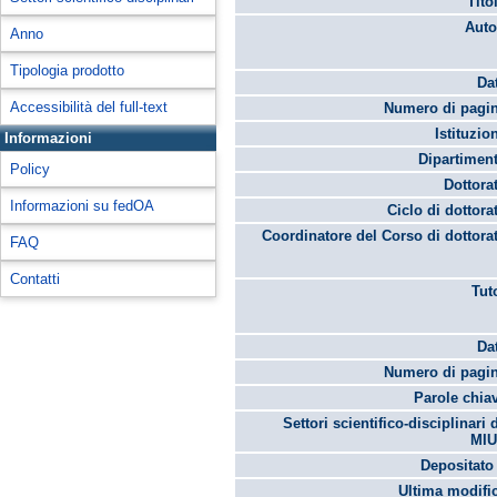
Tito
Auto
Anno
Tipologia prodotto
Da
Accessibilità del full-text
Numero di pagin
Istituzio
Informazioni
Dipartimen
Policy
Dottora
Informazioni su fedOA
Ciclo di dottora
Coordinatore del Corso di dottora
FAQ
Contatti
Tut
Da
Numero di pagin
Parole chia
Settori scientifico-disciplinari 
MIU
Depositato 
Ultima modifi