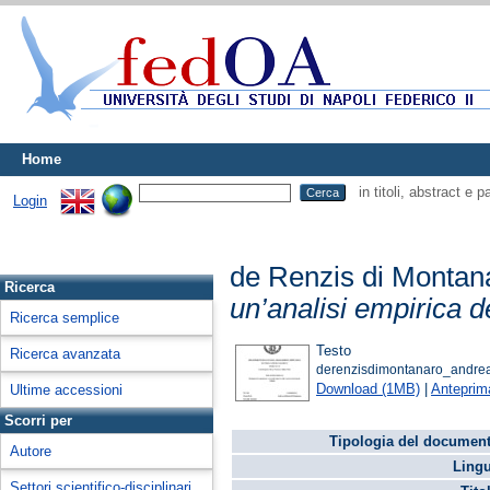
Home
in titoli, abstract e 
Login
de Renzis di Montan
Ricerca
un’analisi empirica de
Ricerca semplice
Testo
Ricerca avanzata
derenzisdimontanaro_andre
Download (1MB)
|
Anteprim
Ultime accessioni
Scorri per
Tipologia del document
Autore
Lingu
Settori scientifico-disciplinari