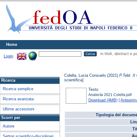
Home
in titoli, abstract e 
Login
Colella, Lucia Consuelo
(2021)
P.Tebt. II
scientifica]
Ricerca
Ricerca semplice
Testo
Analecta 2021 Colella.pdf
Ricerca avanzata
Download (4MB)
|
Anteprim
Ultime accessioni
Tipologia del docume
Scorri per
Lin
Autore
Ti
Au
Settori scientifico-disciplinari