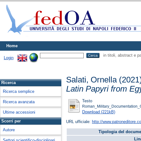
Home
in titoli, abstract e 
Login
Salati, Ornella
(2021
Ricerca
Latin Papyri from Eg
Ricerca semplice
Testo
Ricerca avanzata
Roman_Military_Documentation_O
Download (221kB)
Ultime accessioni
Scorri per
URL ufficiale:
http://www.patroneditore.c
Autore
Tipologia del docume
Lin
Settori scientifico-disciplinari