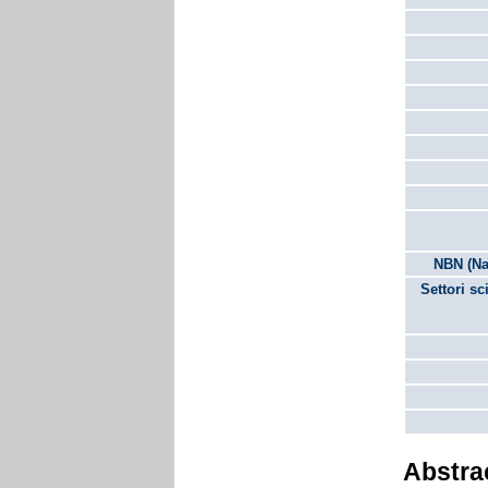
NBN (Na
Settori sc
Abstra