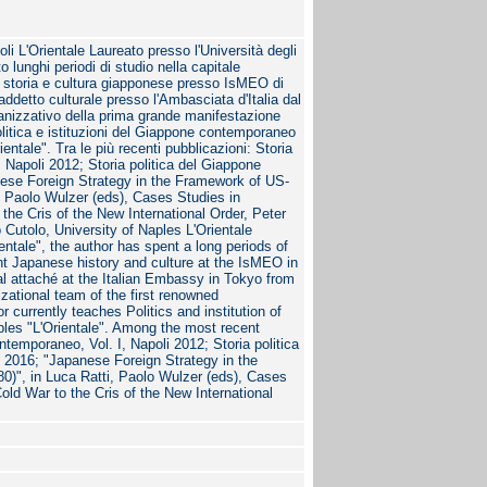
oli L'Orientale Laureato presso l'Università degli
to lunghi periodi di studio nella capitale
to storia e cultura giapponese presso IsMEO di
addetto culturale presso l'Ambasciata d'Italia dal
anizzativo della prima grande manifestazione
litica e istituzioni del Giappone contemporaneo
ientale". Tra le più recenti pubblicazioni: Storia
 Napoli 2012; Storia politica del Giappone
nese Foreign Strategy in the Framework of US-
, Paolo Wulzer (eds), Cases Studies in
 the Cris of the New International Order, Peter
 Cutolo, University of Naples L'Orientale
entale", the author has spent a long periods of
ght Japanese history and culture at the IsMEO in
al attaché at the Italian Embassy in Tokyo from
zational team of the first renowned
r currently teaches Politics and institution of
ples "L'Orientale". Among the most recent
ntemporaneo, Vol. I, Napoli 2012; Storia politica
 2016; "Japanese Foreign Strategy in the
)", in Luca Ratti, Paolo Wulzer (eds), Cases
Cold War to the Cris of the New International