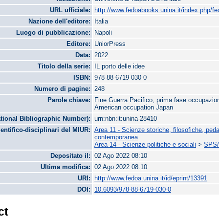
URL ufficiale:
http://www.fedoabooks.unina.it/index.php/fe
Nazione dell'editore:
Italia
Luogo di pubblicazione:
Napoli
Editore:
UniorPress
Data:
2022
Titolo della serie:
IL porto delle idee
ISBN:
978-88-6719-030-0
Numero di pagine:
248
Parole chiave:
Fine Guerra Pacifico, prima fase occupazion
American occupation Japan
tional Bibliographic Number):
urn:nbn:it:unina-28410
ientifico-disciplinari del MIUR:
Area 11 - Scienze storiche, filosofiche, ped
contemporanea
Area 14 - Scienze politiche e sociali
>
SPS/1
Depositato il:
02 Ago 2022 08:10
Ultima modifica:
02 Ago 2022 08:10
URI:
http://www.fedoa.unina.it/id/eprint/13391
DOI:
10.6093/978-88-6719-030-0
ct