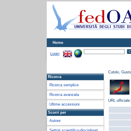
Home
Login
Cutolo, Gust
Ricerca
Ricerca semplice
Ricerca avanzata
URL ufficiale
Ultime accessioni
Scorri per
Autore
Settori scientifico-disciplinari