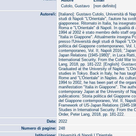
Autore
Email
Cutolo, Gustavo
[non definito]
Autore/i:
[Italiano]: Gustavo Cutolo, Università di Nap
studi di Napoli "L'Orientale", l'autore ha svol
giapponese. Ritornato in Italia, ha insegna
Roma e "L'Orientale" di Napoli. In qualità di 
1994 al 2002 è stato membro dello staff org
"Italia in Giappone". Attualmente insegna Po
presso l'Università degli studi di Napoli "L'Or
politica del Giappone contemporaneo, Vol. I,
contemporaneo, Vol. II, Napoli 2016; "Japa
Japan Relations (1945-1980)", in Luca Ratti
International Security. From the Cold War to
Lang, 2018, pp. 181-222. [English]: Gustavo
Graduated at the University of Naples "L'Ori
studies in Tokyo. Back in Italy, he has tau
Rome and "L'Orientale" in Naples. As cultur
1994 to 2002, he has been part of the organi
manifestation "Italia in Giappone". The autho
contemporary Japan at the University of Na
publications: Storia politica del Giappone co
del Giappone contemporaneo, Vol. II, Napoli
Framework of US-Japan Relations (1945-1980
Studies in International Security. From the 
Order, Peter Lang, 2018, pp. 181-222.
Data:
2022
Numero di pagine:
248
Istituzione:
Università di Napoli L'Orientale