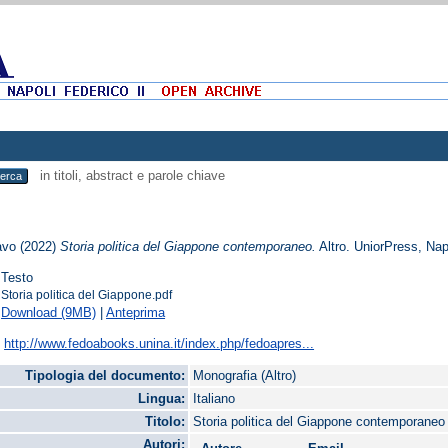
in titoli, abstract e parole chiave
avo
(2022)
Storia politica del Giappone contemporaneo.
Altro. UniorPress, Nap
Testo
Storia politica del Giappone.pdf
Download (9MB)
|
Anteprima
:
http://www.fedoabooks.unina.it/index.php/fedoapres...
Tipologia del documento:
Monografia (Altro)
Lingua:
Italiano
Titolo:
Storia politica del Giappone contemporaneo
Autori: