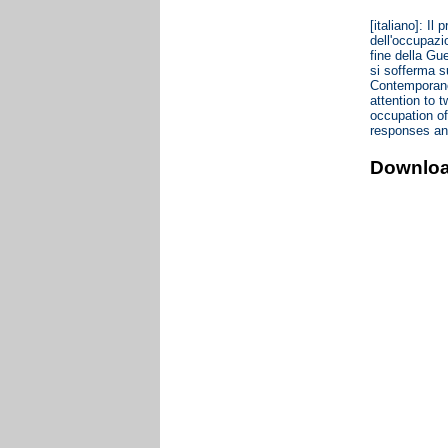
[italiano]: I
dell'occupazi
fine della Gu
si sofferma su
Contemporaneo
attention to 
occupation of
responses and
Downlo