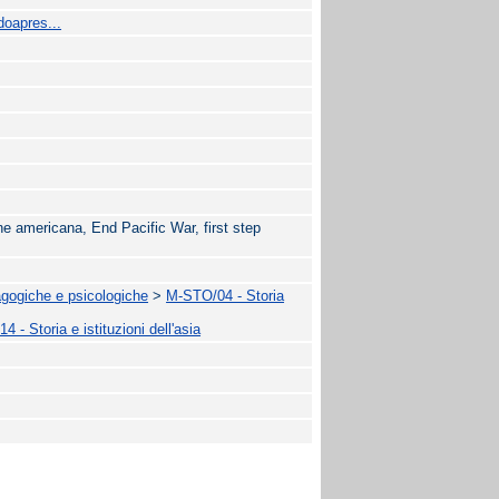
doapres...
e americana, End Pacific War, first step
agogiche e psicologiche
>
M-STO/04 - Storia
4 - Storia e istituzioni dell'asia