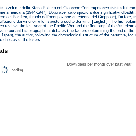
l primo volume della Storia Politica del Giappone Contemporaneo rivisita l'ultim
one americana (1944-1947). Dopo aver dato spazio a due significativi dibattiti s
erra del Pacifico; il ruolo dell'occupazione americana del Giappone), l'autore, r
ll'azione dei vincitori e le risposte e scelte dei vinti. [English]: The first vol
 reviews the last year of the Pacific War and the first step of the American
two important historiographical debates (the factors determining the end of the
 Japan), the author, following the chronological structure of the narrative, fo
 choices of the losers.
ads
Downloads per month over past year
Loading...