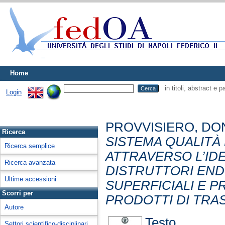
Home
in titoli, abstract e 
Login
PROVVISIERO, DO
Ricerca
SISTEMA QUALITÀ
Ricerca semplice
ATTRAVERSO L’IDE
Ricerca avanzata
DISTRUTTORI END
Ultime accessioni
SUPERFICIALI E P
Scorri per
PRODOTTI DI TRAS
Autore
Testo
Settori scientifico-disciplinari