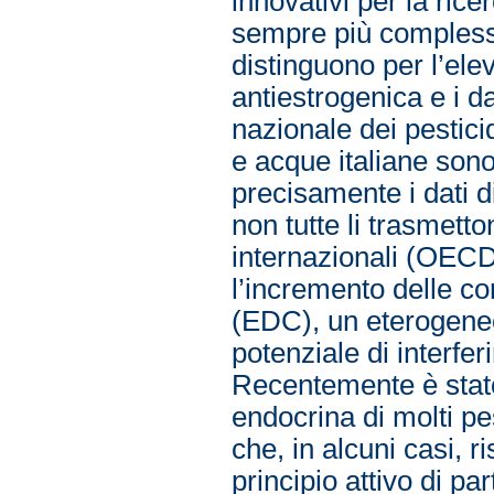
innovativi per la ric
sempre più complessi e
distinguono per l’ele
antiestrogenica e i 
nazionale dei pestic
e acque italiane son
precisamente i dati di 
non tutte li trasmet
internazionali (OECD
l’incremento delle c
(EDC), un eterogeneo
potenziale di interfe
Recentemente è stato
endocrina di molti pe
che, in alcuni casi, r
principio attivo di pa