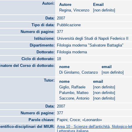
Autori:
Autore
Email
Regina, Vincenzo
[non definito]
Data:
2007
Tipo di data:
Pubblicazione
Numero di pagine:
377
Istituzione:
Università degli Studi di Napoli Federico II
Dipartimento:
Filologia moderna "Salvatore Battaglia"
Dottorato:
Filologia moderna
Ciclo di dottorato:
18
natore del Corso di dottorato:
nome
email
Di Girolamo, Costanzo
[non definito]
Tutor:
nome
email
Giglio, Raffaele
[non definito]
Palumbo, Matteo
[non definito]
Saccone, Antonio
[non definito]
Data:
2007
Numero di pagine:
377
Parole chiave:
Papini; Croce; «Leonardo»
ientifico-disciplinari del MIUR:
Area 10 - Scienze dell'antichità, filologico-let
Letteratura italiana