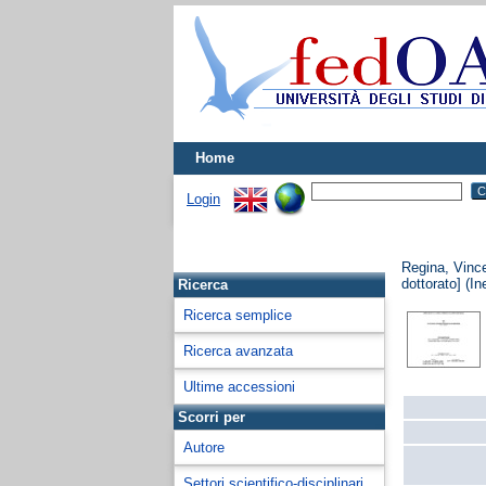
Home
Login
Regina, Vinc
dottorato] (In
Ricerca
Ricerca semplice
Ricerca avanzata
Ultime accessioni
Scorri per
Autore
Settori scientifico-disciplinari