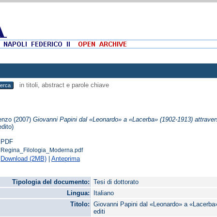
in titoli, abstract e parole chiave
enzo
(2007)
Giovanni Papini dal «Leonardo» a «Lacerba» (1902-1913) attraverso 
edito)
PDF
Regina_Filologia_Moderna.pdf
Download (2MB)
|
Anteprima
Tipologia del documento:
Tesi di dottorato
Lingua:
Italiano
Titolo:
Giovanni Papini dal «Leonardo» a «Lacerba» 
editi