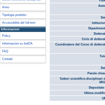
Tito
Auto
Anno
Tipologia prodotto
Da
Accessibilità del full-text
Istituzio
Dipartimen
Informazioni
Dottora
Policy
Ciclo di dottora
Informazioni su fedOA
Coordinatore del Corso di dottora
FAQ
Tut
Contatti
Da
Parole chia
Settori scientifico-disciplinari 
MIU
Depositato 
Ultima modifi
U