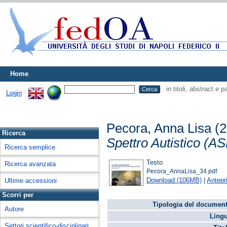
Home
in titoli, abstract e 
Login
Pecora, Anna Lisa
(2
Ricerca
Spettro Autistico (AS
Ricerca semplice
Testo
Ricerca avanzata
Pecora_AnnaLisa_34.pdf
Download (106MB)
|
Antepr
Ultime accessioni
Scorri per
Tipologia del document
Autore
Lingu
Settori scientifico-disciplinari