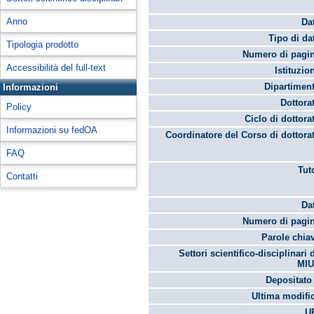
Anno
Da
Tipo di da
Tipologia prodotto
Numero di pagin
Accessibilità del full-text
Istituzio
Dipartimen
Informazioni
Dottora
Policy
Ciclo di dottora
Informazioni su fedOA
Coordinatore del Corso di dottora
FAQ
Tut
Contatti
Da
Numero di pagin
Parole chia
Settori scientifico-disciplinari 
MIU
Depositato 
Ultima modifi
U