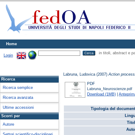
Home
in titoli, abstract e 
Login
Labruna, Ludovica
(2007)
Action processi
Ricerca
PDF
Ricerca semplice
Labruna_Neuroscienze.pdf
Download (1MB)
|
Anteprim
Ricerca avanzata
Ultime accessioni
Tipologia del document
Lingu
Scorri per
Tito
Autore
Auto
Settori scientifico-disciplinari