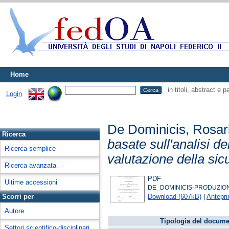
Home
in titoli, abstract e 
Login
De Dominicis, Rosar
Ricerca
basate sull'analisi d
Ricerca semplice
valutazione della sic
Ricerca avanzata
PDF
Ultime accessioni
DE_DOMINICIS-PRODUZION
Download (607kB)
|
Antepr
Scorri per
Autore
Tipologia del docume
Settori scientifico-disciplinari