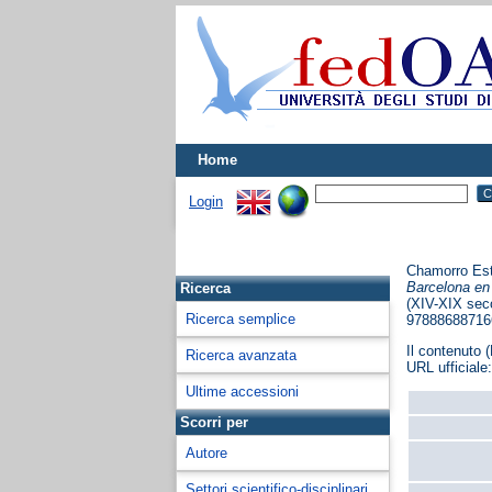
Home
Login
Chamorro Est
Barcelona en
Ricerca
(XIV-XIX seco
Ricerca semplice
97888688716
Il contenuto (
Ricerca avanzata
URL ufficiale
Ultime accessioni
Scorri per
Autore
Settori scientifico-disciplinari