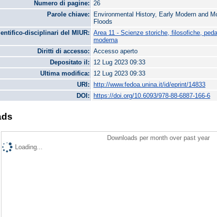
Numero di pagine:
26
Parole chiave:
Environmental History, Early Modern and M
Floods
ientifico-disciplinari del MIUR:
Area 11 - Scienze storiche, filosofiche, ped
moderna
Diritti di accesso:
Accesso aperto
Depositato il:
12 Lug 2023 09:33
Ultima modifica:
12 Lug 2023 09:33
URI:
http://www.fedoa.unina.it/id/eprint/14833
DOI:
https://doi.org/10.6093/978-88-6887-166-6
ads
Downloads per month over past year
Loading...