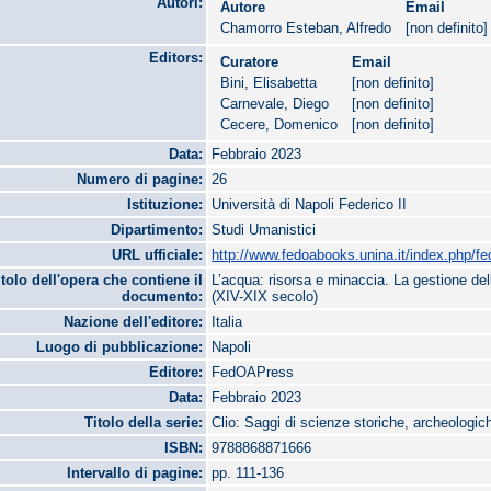
Autori:
Autore
Email
Chamorro Esteban, Alfredo
[non definito]
Editors:
Curatore
Email
Bini, Elisabetta
[non definito]
Carnevale, Diego
[non definito]
Cecere, Domenico
[non definito]
Data:
Febbraio 2023
Numero di pagine:
26
Istituzione:
Università di Napoli Federico II
Dipartimento:
Studi Umanistici
URL ufficiale:
http://www.fedoabooks.unina.it/index.php/fe
itolo dell'opera che contiene il
L’acqua: risorsa e minaccia. La gestione dell
documento:
(XIV-XIX secolo)
Nazione dell'editore:
Italia
Luogo di pubblicazione:
Napoli
Editore:
FedOAPress
Data:
Febbraio 2023
Titolo della serie:
Clio: Saggi di scienze storiche, archeologich
ISBN:
9788868871666
Intervallo di pagine:
pp. 111-136