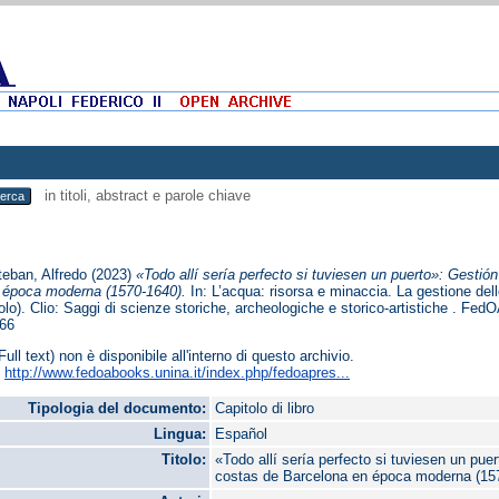
in titoli, abstract e parole chiave
eban, Alfredo
(2023)
«Todo allí sería perfecto si tuviesen un puerto»: Gestió
 época moderna (1570-1640).
In: L’acqua: risorsa e minaccia. La gestione dell
lo). Clio: Saggi di scienze storiche, archeologiche e storico-artistiche . Fe
66
Full text) non è disponibile all'interno di questo archivio.
:
http://www.fedoabooks.unina.it/index.php/fedoapres...
Tipologia del documento:
Capitolo di libro
Lingua:
Español
Titolo:
«Todo allí sería perfecto si tuviesen un pue
costas de Barcelona en época moderna (15