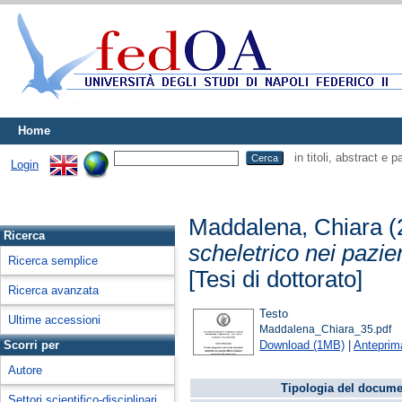
Home
in titoli, abstract e 
Login
Maddalena, Chiara
(
Ricerca
scheletrico nei pazien
Ricerca semplice
[Tesi di dottorato]
Ricerca avanzata
Testo
Ultime accessioni
Maddalena_Chiara_35.pdf
Download (1MB)
|
Anteprim
Scorri per
Autore
Tipologia del docume
Settori scientifico-disciplinari