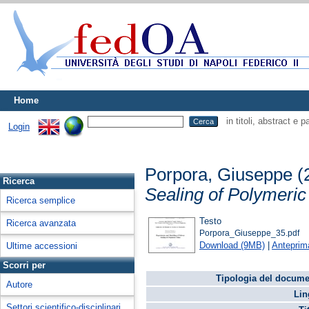
Home
in titoli, abstract e 
Login
Porpora, Giuseppe
(
Ricerca
Sealing of Polymeric
Ricerca semplice
Testo
Ricerca avanzata
Porpora_Giuseppe_35.pdf
Download (9MB)
|
Anteprim
Ultime accessioni
Scorri per
Tipologia del docume
Autore
Lin
Settori scientifico-disciplinari