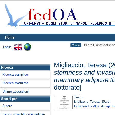
Home
in titoli, abstract e 
Login
Migliaccio, Teresa
(2
Ricerca
stemness and invasiv
Ricerca semplice
mammary adipose tis
Ricerca avanzata
dottorato]
Ultime accessioni
Testo
Scorri per
Migliaccio_Teresa_35.pdf
Autore
Download (2MB)
|
Anteprim
Settori scientifico-disciplinari