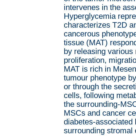
intervenes in the as
Hyperglycemia repres
characterizes T2D an
cancerous phenotype
tissue (MAT) respond
by releasing various 
proliferation, migrat
MAT is rich in Mese
tumour phenotype by 
or through the secret
cells, following meta
the surrounding-MSC
MSCs and cancer cell
diabetes-associated 
surrounding stromal 