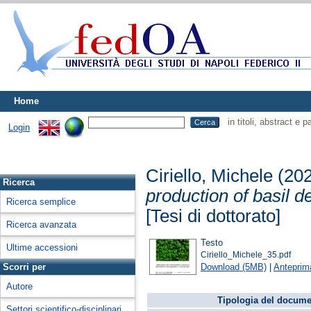
Home
in titoli, abstract e 
Login
Ciriello, Michele
(20
Ricerca
production of basil d
Ricerca semplice
[Tesi di dottorato]
Ricerca avanzata
Testo
Ultime accessioni
Ciriello_Michele_35.pdf
Download (5MB)
|
Anteprim
Scorri per
Autore
Tipologia del docume
Settori scientifico-disciplinari