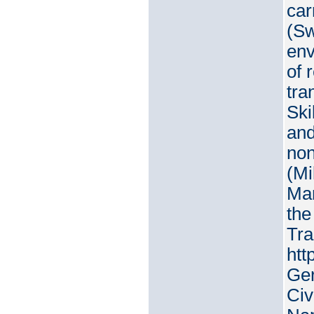
car
(Sw
env
of 
tra
Ski
and
non
(Mi
Man
the
Tra
htt
Ger
Civ