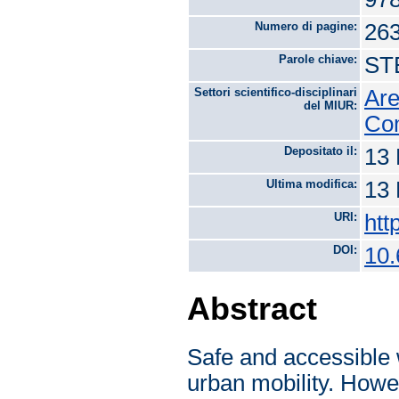
Numero di pagine:
26
Parole chiave:
STE
Settori scientifico-disciplinari
Are
del MIUR:
Com
Depositato il:
13 
Ultima modifica:
13 
URI:
htt
DOI:
10.
Abstract
Safe and accessible 
urban mobility. Howev