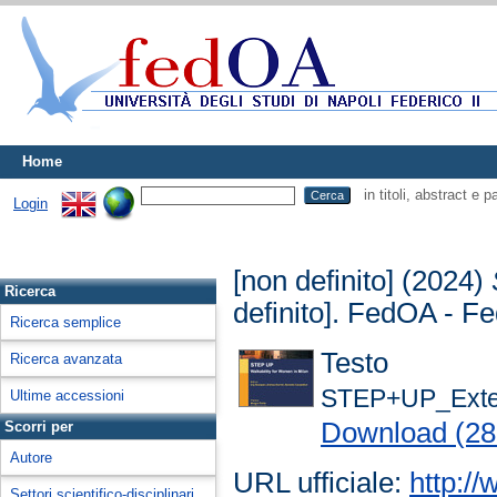
Home
in titoli, abstract e 
Login
[non definito] (2024)
Ricerca
definito]. FedOA - Fe
Ricerca semplice
Testo
Ricerca avanzata
STEP+UP_Exten
Ultime accessioni
Download (2
Scorri per
Autore
URL ufficiale:
http:/
Settori scientifico-disciplinari