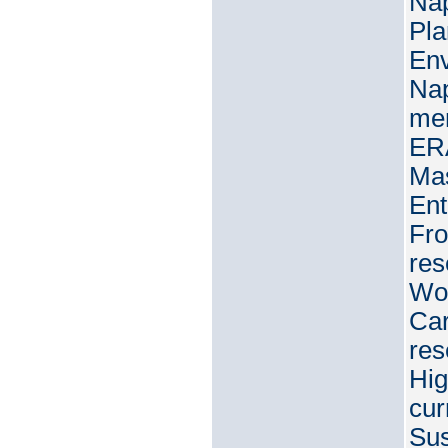
Nap
Pla
Env
Nap
mem
ERA
Mas
Ent
Fro
res
Wom
Car
res
Hig
cur
Sus