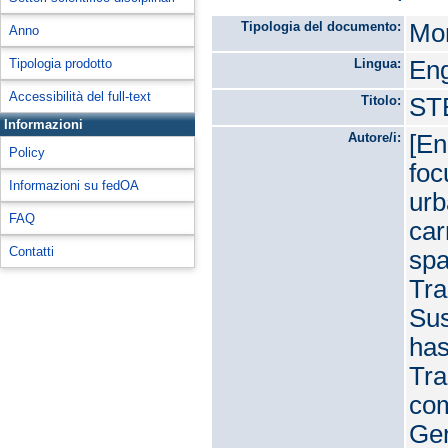
Tipologia del documento:
Mon
Anno
Tipologia prodotto
Lingua:
Eng
Accessibilità del full-text
Titolo:
STE
Informazioni
Autore/i:
[En
Policy
foc
Informazioni su fedOA
urb
FAQ
car
Contatti
spa
Tra
Sus
has
Tra
com
Gen