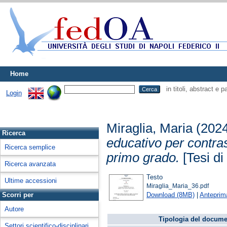
Home
in titoli, abstract e 
Login
Miraglia, Maria
(202
Ricerca
educativo per contra
Ricerca semplice
primo grado.
[Tesi di
Ricerca avanzata
Testo
Ultime accessioni
Miraglia_Maria_36.pdf
Download (8MB)
|
Anteprim
Scorri per
Autore
Tipologia del docume
Settori scientifico-disciplinari