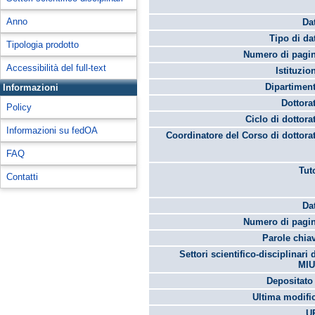
Anno
Da
Tipo di da
Tipologia prodotto
Numero di pagin
Accessibilità del full-text
Istituzio
Dipartimen
Informazioni
Dottora
Policy
Ciclo di dottora
Informazioni su fedOA
Coordinatore del Corso di dottora
FAQ
Tut
Contatti
Da
Numero di pagin
Parole chia
Settori scientifico-disciplinari 
MIU
Depositato 
Ultima modifi
U