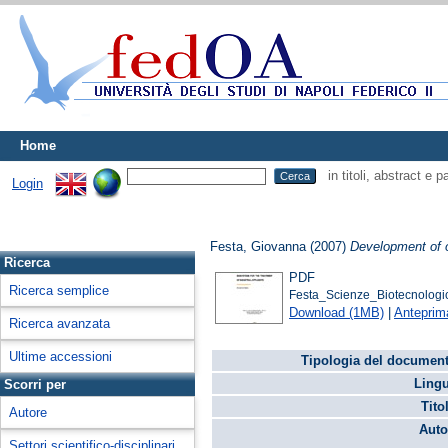
Home
in titoli, abstract e 
Login
Festa, Giovanna
(2007)
Development of ox
Ricerca
PDF
Ricerca semplice
Festa_Scienze_Biotecnologi
Download (1MB)
|
Anteprim
Ricerca avanzata
Ultime accessioni
Tipologia del document
Lingu
Scorri per
Tito
Autore
Auto
Settori scientifico-disciplinari