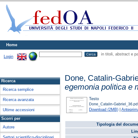
Home
in titoli, abstract e 
Login
Done, Catalin-Gabrie
Ricerca
egemonia politica e 
Ricerca semplice
Testo
Ricerca avanzata
Done_Catalin-Gabriel_36.pd
Download (2MB)
|
Anteprim
Ultime accessioni
Scorri per
Tipologia del docume
Autore
Lin
Settori scientifico-disciplinari