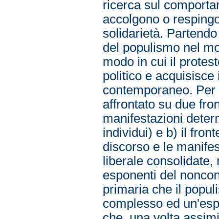
ricerca sul comporta
accolgono o respingon
solidarietà. Partendo
del populismo nel mon
modo in cui il protes
politico e acquisisce
contemporaneo. Per q
affrontato su due fron
manifestazioni determ
individui) e b) il fron
discorso e le manife
liberale consolidate,
esponenti del noncon
primaria che il popu
complesso ed un'espr
che, una volta assimi