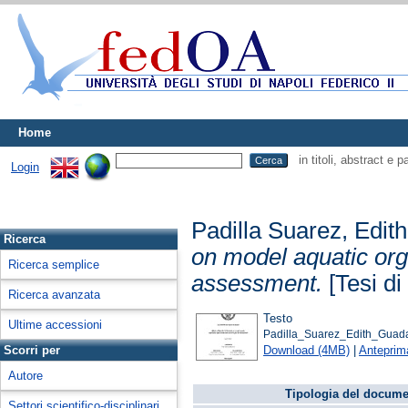
Home
in titoli, abstract e 
Login
Padilla Suarez, Edit
Ricerca
on model aquatic org
Ricerca semplice
assessment.
[Tesi di
Ricerca avanzata
Testo
Ultime accessioni
Padilla_Suarez_Edith_Guad
Download (4MB)
|
Anteprim
Scorri per
Autore
Tipologia del docume
Settori scientifico-disciplinari