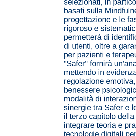
selezionati, in partic
basati sulla Mindful
progettazione e le fa
rigoroso e sistemati
permetterà di identific
di utenti, oltre a gar
per pazienti e terapeu
"Safer" fornirà un'ana
mettendo in evidenza 
regolazione emotiva, 
benessere psicologico 
modalità di interazion
sinergie tra Safer e l
il terzo capitolo della
integrare teoria e pra
tecnologie digitali p