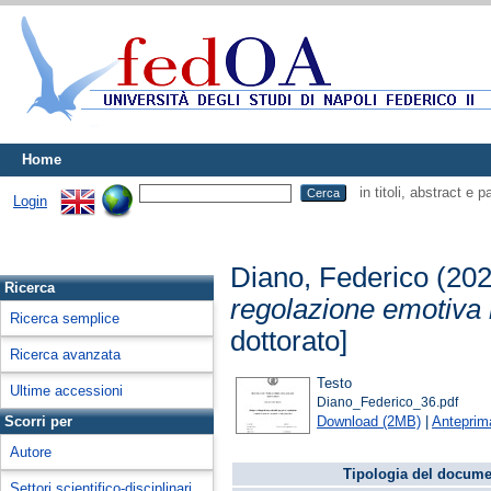
Home
in titoli, abstract e 
Login
Diano, Federico
(20
Ricerca
regolazione emotiva i
Ricerca semplice
dottorato]
Ricerca avanzata
Testo
Ultime accessioni
Diano_Federico_36.pdf
Download (2MB)
|
Anteprim
Scorri per
Autore
Tipologia del docume
Settori scientifico-disciplinari