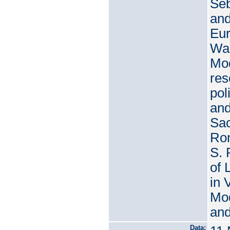
Seb
and
Eur
Wal
Mod
res
pol
and
Sac
Rom
S. 
of 
in 
Mod
and
Data: