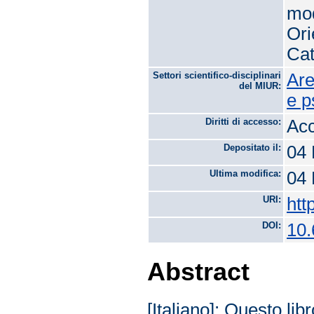
mod
Ori
Cat
Settori scientifico-disciplinari
Are
del MIUR:
e p
Diritti di accesso:
Acc
Depositato il:
04 
Ultima modifica:
04 
URI:
htt
DOI:
10.
Abstract
[Italiano]: Questo li