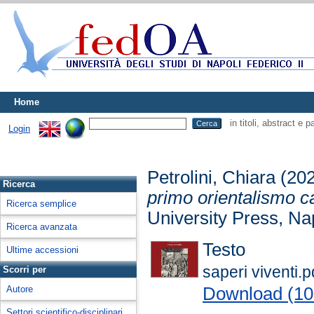
Home
in titoli, abstract e 
Login
Petrolini, Chiara
(20
Ricerca
primo orientalismo ca
Ricerca semplice
University Press, Nap
Ricerca avanzata
Testo
Ultime accessioni
saperi viventi.p
Scorri per
Download (1
Autore
Settori scientifico-disciplinari