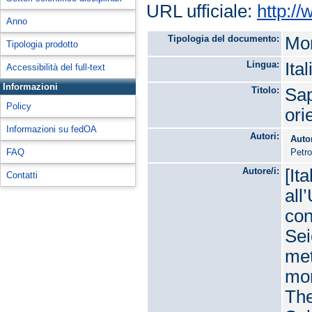
URL ufficiale:
http:/
Anno
Tipologia del documento:
Mon
Tipologia prodotto
Lingua:
Ita
Accessibilità del full-text
Informazioni
Titolo:
Sap
Policy
ori
Informazioni su fedOA
Autori:
Auto
FAQ
Petro
Autore/i:
[It
Contatti
all
con
Sei
met
mon
The