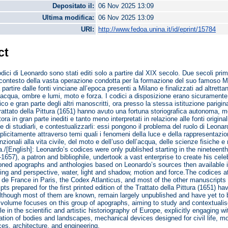
Depositato il:
06 Nov 2025 13:09
Ultima modifica:
06 Nov 2025 13:09
URI:
http://www.fedoa.unina.it/id/eprint/15784
ct
 codici di Leonardo sono stati editi solo a partire dal XIX secolo. Due secoli
el contesto della vasta operazione condotta per la formazione del suo famoso 
 partire dalle fonti vinciane all’epoca presenti a Milano e finalizzati ad altretta
’acqua, ombre e lumi, moto e forza. I codici a disposizione erano sicuramente il
co e gran parte degli altri manoscritti, ora presso la stessa istituzione parigina
attato della Pittura (1651) hanno avuto una fortuna storiografica autonoma, me
tora in gran parte inediti e tanto meno interpretati in relazione alle fonti origin
ne di studiarli, e contestualizzarli: essi pongono il problema del ruolo di Leonar
licitamente attraverso temi quali i fenomeni della luce e della rappresentazio
zionali alla vita civile, del moto e dell’uso dell’acqua, delle scienze fisiche e n
ia./[English]: Leonardo’s codices were only published starting in the nineteent
657), a patron and bibliophile, undertook a vast enterprise to create his cel
ed apographs and anthologies based on Leonardo’s sources then available in
ing and perspective, water, light and shadow, motion and force.The codices at
ut de France in Paris, the Codex Atlanticus, and most of the other manuscripts
s prepared for the first printed edition of the Trattato della Pittura (1651) hav
lthough most of them are known, remain largely unpublished and have yet to be i
volume focuses on this group of apographs, aiming to study and contextualis
le in the scientific and artistic historiography of Europe, explicitly engaging
ation of bodies and landscapes, mechanical devices designed for civil life, mo
ces, architecture, and engineering.