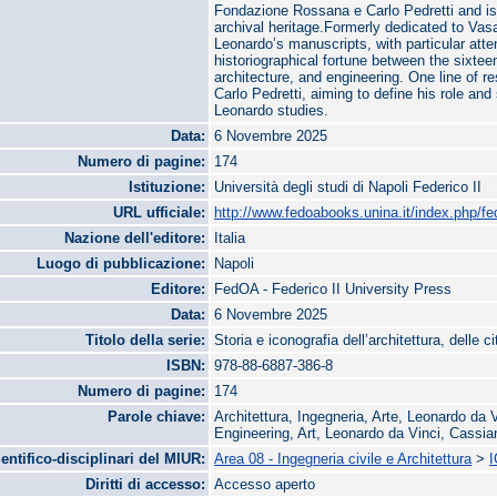
Fondazione Rossana e Carlo Pedretti and is Cu
archival heritage.Formerly dedicated to Vas
Leonardo’s manuscripts, with particular atten
historiographical fortune between the sixteen
architecture, and engineering. One line of re
Carlo Pedretti, aiming to define his role and 
Leonardo studies.
Data:
6 Novembre 2025
Numero di pagine:
174
Istituzione:
Università degli studi di Napoli Federico II
URL ufficiale:
http://www.fedoabooks.unina.it/index.php/fe
Nazione dell'editore:
Italia
Luogo di pubblicazione:
Napoli
Editore:
FedOA - Federico II University Press
Data:
6 Novembre 2025
Titolo della serie:
Storia e iconografia dell’architettura, delle ci
ISBN:
978-88-6887-386-8
Numero di pagine:
174
Parole chiave:
Architettura, Ingegneria, Arte, Leonardo da 
Engineering, Art, Leonardo da Vinci, Cassi
ientifico-disciplinari del MIUR:
Area 08 - Ingegneria civile e Architettura
>
I
Diritti di accesso:
Accesso aperto