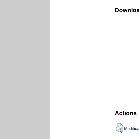
Downlo
Actions 
Modific