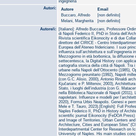
ingegneria
Autori:
Autore
Email
Buccaro, Alfredo
[non definito]
Melani, Margherita
[non definito]
Autore/i:
[Italiano]: Alfredo Buccaro, Professore Ordina
di Napoli Federico II, PhD in Storia dell’Archi
Rivista scientifica Eikonocity e di due Col
direttore del CIRICE - Centro Interdipartiment
Europea dell’Ateneo fridericiano. I suoi prin
influenza sull’architettura e sull’ingegneria 
Mezzogiorno in età borbonica, la diffusione 
settecentesca, la Digital History con applic
cartografia storica della città di Napoli. Tra 
urbane nella Napoli dell’Ottocento (1985), O
Mezzogiorno preunitario (1992), Napoli mill
(con G.C. Alisio, 2000), Antonio Rinaldi arch
Kjučarianc e P. Miltenov, 2003), Architettura
Stato, i luoghi dell’industria (con G. Matac
nella Biblioteca Nazionale di Napoli (2011),
napoletani. Influenze e modelli per l’archite
2020), Forma Urbis Neapolis. Genesi e perm
Mele e T. Tauro, 2023).[English]: Full Profes
Naples Federico II, PhD in History of Archit
scientific journal Eikonocity (FeDOA Press)
and Image of Territories, Urban Centers and
Architecture, Cities and European Sites” (
Interdepartmental Center for Research on Ic
University of Naples. His main studies conc