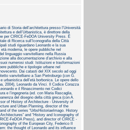
rio di Storia dell’architettura presso l’Università
tettura e dell’Urbanistica, è direttore della
lane per CIRICE-FeDOA University Press. È
ale di Ricerca sull’Iconografia della Città
cipali studi riguardano Leonardo e la sua
in età moderna, le opere pubbliche nel
del linguaggio vanvitelliano nella Russia
azione alla documentazione d’archivio e alla
i suoi numerosi studi: Istituzioni e trasformazioni
pere pubbliche e tipologie urbane nel
enovecento. Dai catasti del XIX secolo ad oggi
itetto vanvitelliano a San Pietroburgo (con G.
 e urbanistica dell’età borbonica. Le opere dello
ena, 2004), Leonardo da Vinci. Il Codice Corazza
 Leonardo e il Rinascimento nei Codici
ttura e l’ingegneria (ed. con Maria Rascaglia,
anenza del disegno della città greca (con A.
sor of History of Architecture - University of
ecture and Urban Planning, director of the
 and of the series “UrbsHistoriaeImago. History
 Architectures” and “History and Iconography of
CIRICE-FeDOA Press), and director of CIRICE -
onography of the European City, Federico II
ern: the thought of Leonardo and its influence