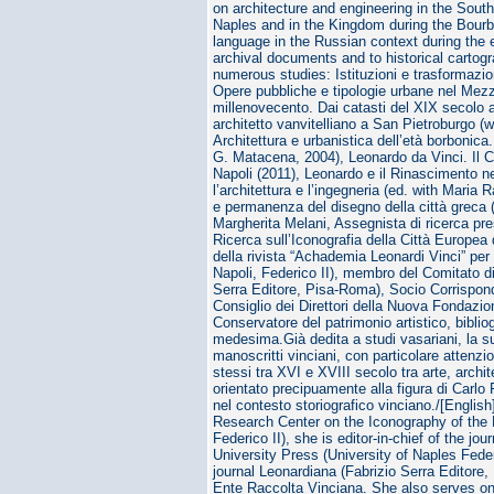
on architecture and engineering in the South
Naples and in the Kingdom during the Bourbo
language in the Russian context during the e
archival documents and to historical carto
numerous studies: Istituzioni e trasformazio
Opere pubbliche e tipologie urbane nel Mezz
millenovecento. Dai catasti del XIX secolo a
architetto vanvitelliano a San Pietroburgo (w
Architettura e urbanistica dell’età borbonica. 
G. Matacena, 2004), Leonardo da Vinci. Il C
Napoli (2011), Leonardo e il Rinascimento ne
l’architettura e l’ingegneria (ed. with Mari
e permanenza del disegno della città greca (w
Margherita Melani, Assegnista di ricerca pre
Ricerca sull’Iconografia della Città Europea d
della rivista “Achademia Leonardi Vinci” per
Napoli, Federico II), membro del Comitato di 
Serra Editore, Pisa-Roma), Socio Corrispon
Consiglio dei Direttori della Nuova Fondazi
Conservatore del patrimonio artistico, biblio
medesima.Già dedita a studi vasariani, la sua
manoscritti vinciani, con particolare attenzio
stessi tra XVI e XVIII secolo tra arte, archit
orientato precipuamente alla figura di Carlo P
nel contesto storiografico vinciano./[Englis
Research Center on the Iconography of the 
Federico II), she is editor-in-chief of the 
University Press (University of Naples Feder
journal Leonardiana (Fabrizio Serra Editor
Ente Raccolta Vinciana. She also serves on