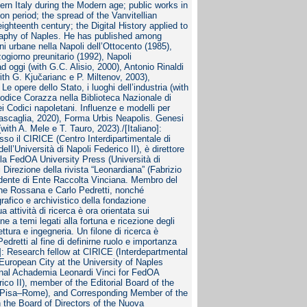
ern Italy during the Modern age; public works in
n period; the spread of the Vanvitellian
ighteenth century; the Digital History applied to
graphy of Naples. He has published among
ni urbane nella Napoli dell’Ottocento (1985),
ogiorno preunitario (1992), Napoli
d oggi (with G.C. Alisio, 2000), Antonio Rinaldi
ith G. Kjučarianc e P. Miltenov, 2003),
Le opere dello Stato, i luoghi dell’industria (with
odice Corazza nella Biblioteca Nazionale di
i Codici napoletani. Influenze e modelli per
a Rascaglia, 2020), Forma Urbis Neapolis. Genesi
ith A. Mele e T. Tauro, 2023)./[Italiano]:
sso il CIRICE (Centro Interdipartimentale di
ell’Università di Napoli Federico II), è direttore
 la FedOA University Press (Università di
Direzione della rivista “Leonardiana” (Fabrizio
dente di Ente Raccolta Vinciana. Membro del
one Rossana e Carlo Pedretti, nonché
grafico e archivistico della fondazione
 attività di ricerca è ora orientata sui
ne a temi legati alla fortuna e ricezione degli
ettura e ingegneria. Un filone di ricerca è
edretti al fine di definirne ruolo e importanza
h]: Research fellow at CIRICE (Interdepartmental
European City at the University of Naples
journal Achademia Leonardi Vinci for FedOA
ico II), member of the Editorial Board of the
e, Pisa–Rome), and Corresponding Member of the
 the Board of Directors of the Nuova