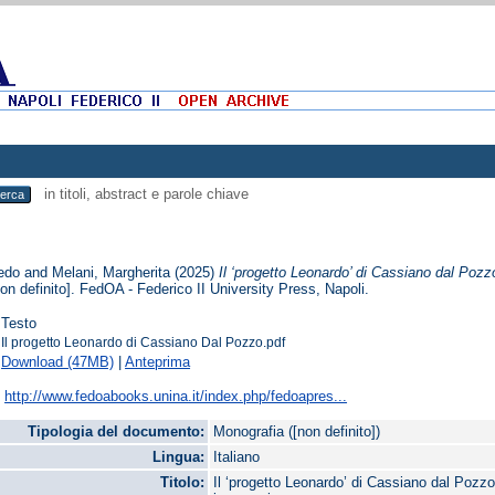
in titoli, abstract e parole chiave
redo
and
Melani, Margherita
(2025)
Il ‘progetto Leonardo’ di Cassiano dal Pozzo A
on definito]. FedOA - Federico II University Press, Napoli.
Testo
Il progetto Leonardo di Cassiano Dal Pozzo.pdf
Download (47MB)
|
Anteprima
:
http://www.fedoabooks.unina.it/index.php/fedoapres...
Tipologia del documento:
Monografia ([non definito])
Lingua:
Italiano
Titolo:
Il ‘progetto Leonardo’ di Cassiano dal Pozzo A