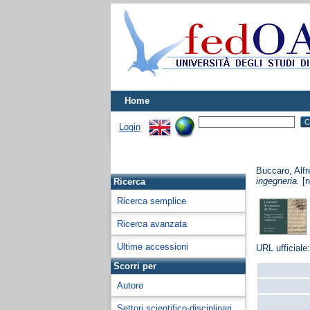
Home
Login
Buccaro, Alf
ingegneria.
[n
Ricerca
Ricerca semplice
Ricerca avanzata
Ultime accessioni
URL ufficiale
Scorri per
Autore
Settori scientifico-disciplinari