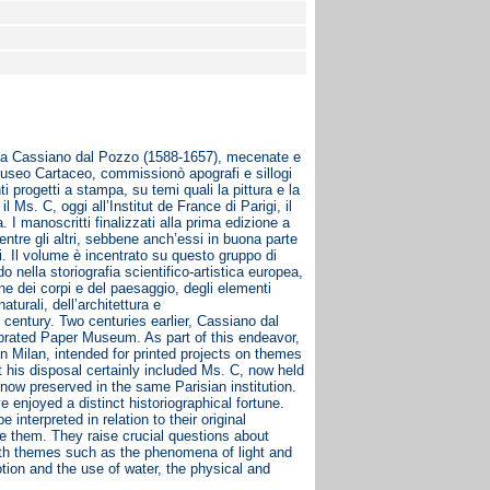
 prima Cassiano dal Pozzo (1588-1657), mecenate e
Museo Cartaceo, commissionò apografi e sillogi
nti progetti a stampa, su temi quali la pittura e la
 Ms. C, oggi all’Institut de France di Parigi, il
. I manoscritti finalizzati alla prima edizione a
ntre gli altri, sebbene anch’essi in buona parte
ali. Il volume è incentrato su questo gruppo di
do nella storiografia scientifico-artistica europea,
ne dei corpi e del paesaggio, degli elementi
aturali, dell’architettura e
h century. Two centuries earlier, Cassiano dal
ebrated Paper Museum. As part of this endeavor,
 Milan, intended for printed projects on themes
 his disposal certainly included Ms. C, now held
 now preserved in the same Parisian institution.
e enjoyed a distinct historiographical fortune.
nterpreted in relation to their original
e them. They raise crucial questions about
 with themes such as the phenomena of light and
tion and the use of water, the physical and