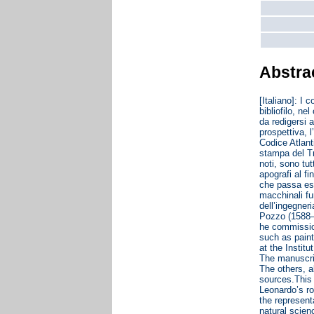
Abstra
[Italiano]: I
bibliofilo, n
da redigersi a
prospettiva, l
Codice Atlanti
stampa del Tr
noti, sono tut
apografi al fi
che passa esp
macchinali fun
dell’ingegner
Pozzo (1588–1
he commission
such as paint
at the Instit
The manuscript
The others, a
sources.This 
Leonardo’s ro
the represent
natural scien