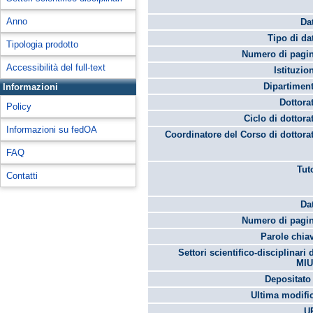
Anno
Da
Tipo di da
Tipologia prodotto
Numero di pagin
Accessibilità del full-text
Istituzio
Dipartimen
Informazioni
Dottora
Policy
Ciclo di dottora
Informazioni su fedOA
Coordinatore del Corso di dottora
FAQ
Tut
Contatti
Da
Numero di pagin
Parole chia
Settori scientifico-disciplinari 
MIU
Depositato 
Ultima modifi
U