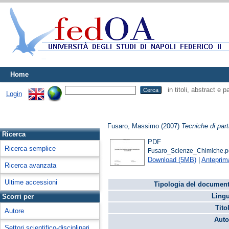
Home
in titoli, abstract e 
Login
Fusaro, Massimo
(2007)
Tecniche di par
Ricerca
PDF
Ricerca semplice
Fusaro_Scienze_Chimiche.p
Download (5MB)
|
Anteprim
Ricerca avanzata
Ultime accessioni
Tipologia del document
Lingu
Scorri per
Tito
Autore
Auto
Settori scientifico-disciplinari