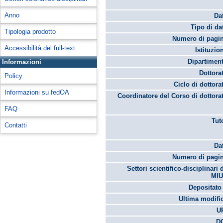
Anno
Da
Tipo di da
Tipologia prodotto
Numero di pagin
Accessibilità del full-text
Istituzio
Dipartimen
Informazioni
Dottora
Policy
Ciclo di dottora
Informazioni su fedOA
Coordinatore del Corso di dottora
FAQ
Tut
Contatti
Da
Numero di pagin
Settori scientifico-disciplinari 
MIU
Depositato 
Ultima modifi
U
DO