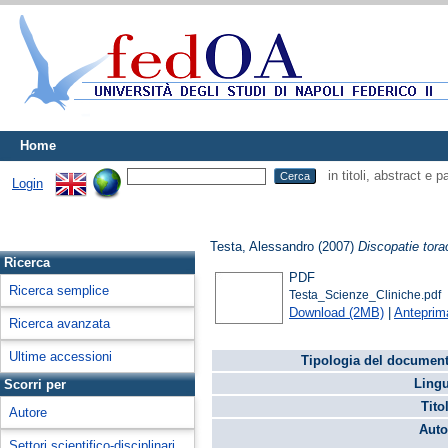
Home
in titoli, abstract e 
Login
Testa, Alessandro
(2007)
Discopatie tora
Ricerca
PDF
Ricerca semplice
Testa_Scienze_Cliniche.pdf
Download (2MB)
|
Anteprim
Ricerca avanzata
Ultime accessioni
Tipologia del document
Lingu
Scorri per
Tito
Autore
Auto
Settori scientifico-disciplinari