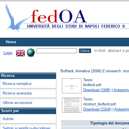
Home
in titoli, abstract e 
Login
Buffardi, Annalisa
(2006)
E-research: riso
Ricerca
Testo
Ricerca semplice
Buffardi.pdf
Download (1MB)
|
Anteprim
Ricerca avanzata
Testo
Ultime accessioni
Abstract_Buffardi.pdf
Download (22kB)
|
Antepri
Scorri per
Autore
Tipologia del docume
Settori scientifico-disciplinari