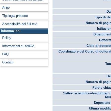
Anno
Da
Tipologia prodotto
Tipo di da
Numero di pagin
Accessibilità del full-text
Istituzio
Informazioni
Dipartimen
Policy
Dottora
Ciclo di dottora
Informazioni su fedOA
Coordinatore del Corso di dottora
FAQ
Contatti
Tut
Da
Numero di pagin
Parole chia
Settori scientifico-disciplinari 
MIU
Depositato 
Ultima modifi