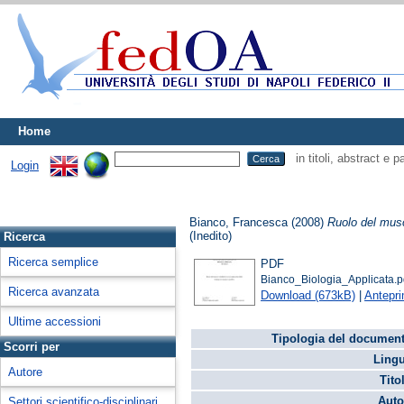
Home
in titoli, abstract e 
Login
Bianco, Francesca
(2008)
Ruolo del musc
(Inedito)
Ricerca
Ricerca semplice
PDF
Bianco_Biologia_Applicata.p
Ricerca avanzata
Download (673kB)
|
Antepr
Ultime accessioni
Tipologia del document
Scorri per
Lingu
Autore
Tito
Auto
Settori scientifico-disciplinari