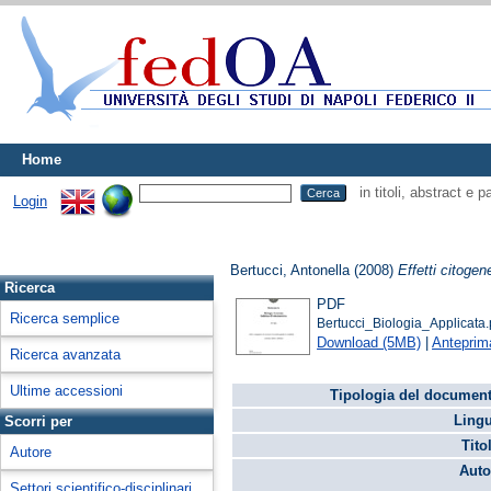
Home
in titoli, abstract e 
Login
Bertucci, Antonella
(2008)
Effetti citogene
Ricerca
PDF
Ricerca semplice
Bertucci_Biologia_Applicata.
Download (5MB)
|
Anteprim
Ricerca avanzata
Ultime accessioni
Tipologia del document
Lingu
Scorri per
Tito
Autore
Auto
Settori scientifico-disciplinari