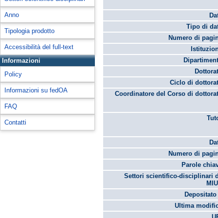
Anno
Da
Tipo di da
Tipologia prodotto
Numero di pagin
Accessibilità del full-text
Istituzio
Dipartimen
Informazioni
Dottora
Policy
Ciclo di dottora
Informazioni su fedOA
Coordinatore del Corso di dottora
FAQ
Tut
Contatti
Da
Numero di pagin
Parole chia
Settori scientifico-disciplinari 
MIU
Depositato 
Ultima modifi
U