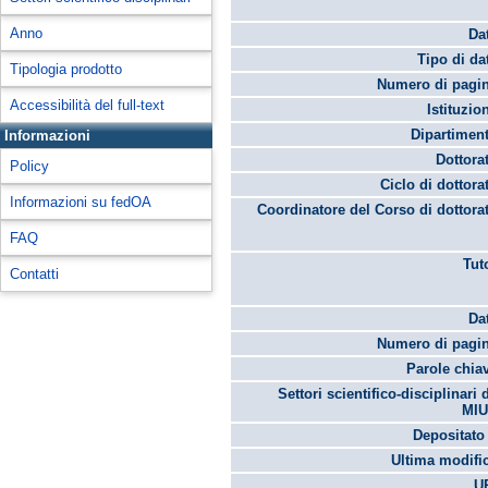
Anno
Da
Tipo di da
Tipologia prodotto
Numero di pagin
Accessibilità del full-text
Istituzio
Dipartimen
Informazioni
Dottora
Policy
Ciclo di dottora
Informazioni su fedOA
Coordinatore del Corso di dottora
FAQ
Tut
Contatti
Da
Numero di pagin
Parole chia
Settori scientifico-disciplinari 
MIU
Depositato 
Ultima modifi
U