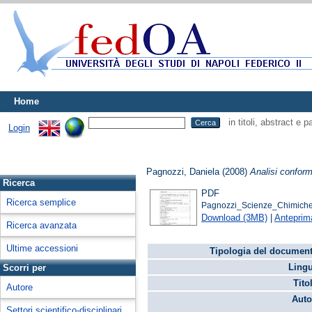
Home
in titoli, abstract e 
Login
Pagnozzi, Daniela
(2008)
Analisi conform
Ricerca
PDF
Ricerca semplice
Pagnozzi_Scienze_Chimiche
Download (3MB)
|
Anteprim
Ricerca avanzata
Ultime accessioni
Tipologia del document
Lingu
Scorri per
Tito
Autore
Auto
Settori scientifico-disciplinari