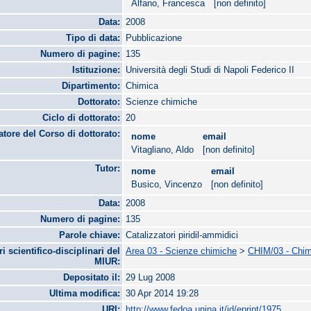
Alfano, Francesca
[non definito]
Data:
2008
Tipo di data:
Pubblicazione
Numero di pagine:
135
Istituzione:
Università degli Studi di Napoli Federico II
Dipartimento:
Chimica
Dottorato:
Scienze chimiche
Ciclo di dottorato:
20
tore del Corso di dottorato:
nome
email
Vitagliano, Aldo
[non definito]
Tutor:
nome
email
Busico, Vincenzo
[non definito]
Data:
2008
Numero di pagine:
135
Parole chiave:
Catalizzatori piridil-ammidici
ri scientifico-disciplinari del
Area 03 - Scienze chimiche
>
CHIM/03 - Chim
MIUR:
Depositato il:
29 Lug 2008
Ultima modifica:
30 Apr 2014 19:28
URI:
http://www.fedoa.unina.it/id/eprint/1975