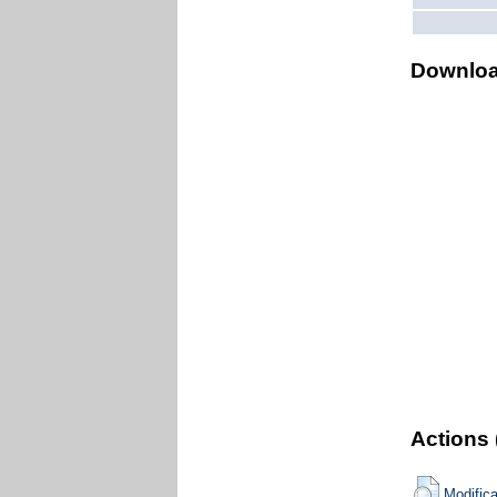
Downlo
Actions 
Modific