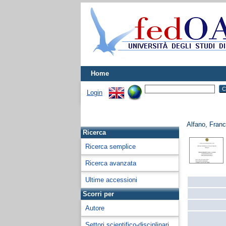
Home
Login
Alfano, Fran
Ricerca
Ricerca semplice
Ricerca avanzata
Ultime accessioni
Scorri per
Autore
Settori scientifico-disciplinari