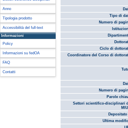
Anno
Da
Tipo di da
Tipologia prodotto
Numero di pagin
Accessibilità del full-text
Istituzio
Dipartimen
Informazioni
Dottora
Policy
Ciclo di dottora
Informazioni su fedOA
Coordinatore del Corso di dottora
FAQ
Tut
Contatti
Da
Numero di pagin
Parole chia
Settori scientifico-disciplinari 
MIU
Depositato 
Ultima modifi
U