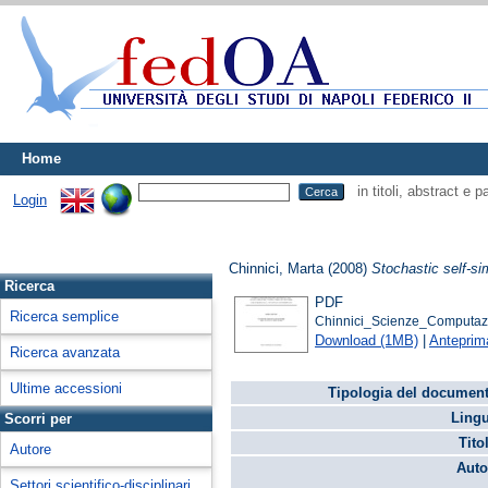
Home
in titoli, abstract e 
Login
Chinnici, Marta
(2008)
Stochastic self-si
Ricerca
PDF
Ricerca semplice
Chinnici_Scienze_Computazi
Download (1MB)
|
Anteprim
Ricerca avanzata
Ultime accessioni
Tipologia del document
Lingu
Scorri per
Tito
Autore
Auto
Settori scientifico-disciplinari