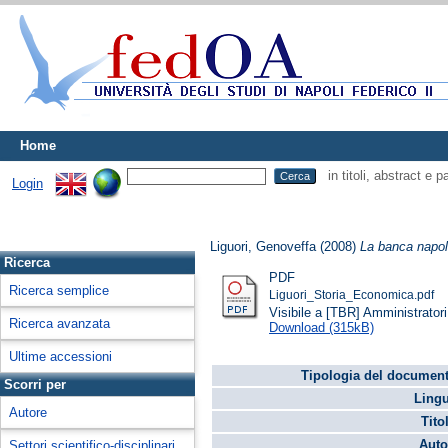
Home
in titoli, abstract e 
Login
Liguori, Genoveffa
(2008)
La banca napol
Ricerca
PDF
Ricerca semplice
Liguori_Storia_Economica.pdf
Visibile a [TBR] Amministratori 
Ricerca avanzata
Download (315kB)
Ultime accessioni
Tipologia del document
Scorri per
Lingu
Autore
Tito
Auto
Settori scientifico-disciplinari