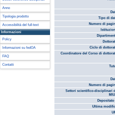
Anno
Da
Tipologia prodotto
Tipo di da
Numero di pagin
Accessibilità del full-text
Istituzio
Informazioni
Dipartimen
Policy
Dottora
Ciclo di dottora
Informazioni su fedOA
Coordinatore del Corso di dottora
FAQ
Contatti
Tut
Da
Numero di pagin
Settori scientifico-disciplinari 
MIU
Depositato 
Ultima modifi
U