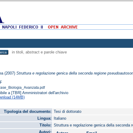
in titoli, abstract e parole chiave
ea
(2007)
Struttura e regolazione genica della seconda regione pseudoautos
F
ase_Biologia_Avanzata.pdf
ibile a [TBR] Amministratori dell'archivio
wnload (14MB)
Tipologia del documento:
Tesi di dottorato
Lingua:
Italiano
Titolo:
Struttura e regolazione genica della second
Autori: