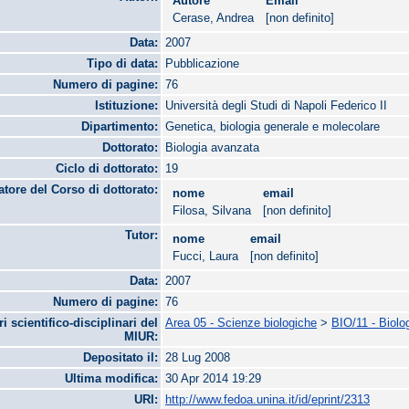
Autore
Email
Cerase, Andrea
[non definito]
Data:
2007
Tipo di data:
Pubblicazione
Numero di pagine:
76
Istituzione:
Università degli Studi di Napoli Federico II
Dipartimento:
Genetica, biologia generale e molecolare
Dottorato:
Biologia avanzata
Ciclo di dottorato:
19
tore del Corso di dottorato:
nome
email
Filosa, Silvana
[non definito]
Tutor:
nome
email
Fucci, Laura
[non definito]
Data:
2007
Numero di pagine:
76
ri scientifico-disciplinari del
Area 05 - Scienze biologiche
>
BIO/11 - Biolo
MIUR:
Depositato il:
28 Lug 2008
Ultima modifica:
30 Apr 2014 19:29
URI:
http://www.fedoa.unina.it/id/eprint/2313