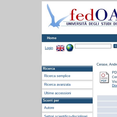
Home
Login
Cerase, Andr
Ricerca
PD
Ricerca semplice
Cer
Vis
Ricerca avanzata
Do
Ultime accessioni
Scorri per
Autore
Settori scientifico-disciplinari