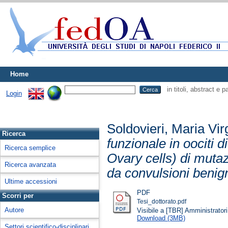
Home
in titoli, abstract e 
Login
Soldovieri, Maria Vir
Ricerca
funzionale in oociti
Ricerca semplice
Ovary cells) di mutaz
Ricerca avanzata
da convulsioni benign
Ultime accessioni
PDF
Scorri per
Tesi_dottorato.pdf
Autore
Visibile a [TBR] Amministratori 
Download (3MB)
Settori scientifico-disciplinari